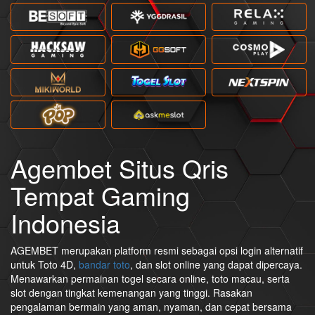
Agembet Situs Qris
Tempat Gaming
Indonesia
AGEMBET merupakan platform resmi sebagai opsi login alternatif
untuk Toto 4D,
bandar toto
, dan slot online yang dapat dipercaya.
Menawarkan permainan togel secara online, toto macau, serta
slot dengan tingkat kemenangan yang tinggi. Rasakan
pengalaman bermain yang aman, nyaman, dan cepat bersama