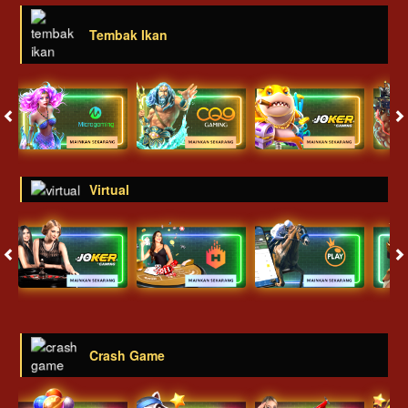
Tembak Ikan
Virtual
Crash Game