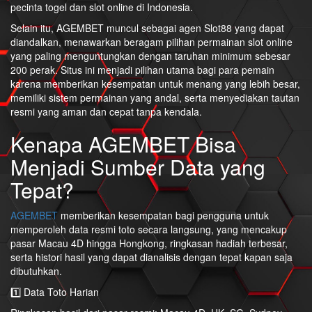
pecinta togel dan slot online di Indonesia.
Selain itu, AGEMBET muncul sebagai agen Slot88 yang dapat
diandalkan, menawarkan beragam pilihan permainan slot online
yang paling menguntungkan dengan taruhan minimum sebesar
200 perak. Situs ini menjadi pilihan utama bagi para pemain
karena memberikan kesempatan untuk menang yang lebih besar,
memiliki sistem permainan yang andal, serta menyediakan tautan
resmi yang aman dan cepat tanpa kendala.
Kenapa AGEMBET Bisa
Menjadi Sumber Data yang
Tepat?
AGEMBET
memberikan kesempatan bagi pengguna untuk
memperoleh data resmi toto secara langsung, yang mencakup
pasar Macau 4D hingga Hongkong, ringkasan hadiah terbesar,
serta histori hasil yang dapat dianalisis dengan tepat kapan saja
dibutuhkan.
1️⃣ Data Toto Harian