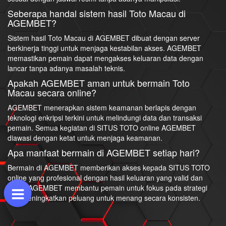
Seberapa handal sistem hasil Toto Macau di
AGEMBET?
Sistem hasil Toto Macau di AGEMBET dibuat dengan server
berkinerja tinggi untuk menjaga kestabilan akses. AGEMBET
memastikan pemain dapat mengakses keluaran data dengan
lancar tanpa adanya masalah teknis.
Apakah AGEMBET aman untuk bermain Toto
Macau secara online?
AGEMBET menerapkan sistem keamanan berlapis dengan
teknologi enkripsi terkini untuk melindungi data dan transaksi
pemain. Semua kegiatan di SITUS TOTO online AGEMBET
diawasi dengan ketat untuk menjaga keamanan.
Apa manfaat bermain di AGEMBET setiap hari?
Bermain di AGEMBET memberikan akses kepada SITUS TOTO
online yang profesional dengan hasil keluaran yang valid dan
stabil. AGEMBET membantu pemain untuk fokus pada strategi
dan meningkatkan peluang untuk menang secara konsisten.