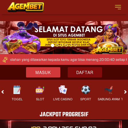
Previous
Nex
i kemudahan yang ditawarkan kepada kamu agar bisa menang 2D/3D/4D setiap harin
MASUK
DAFTAR
TOGEL
SLOT
LIVE CASINO
SPORT
SABUNG AYAM
TEM
JACKPOT PROGRESIF