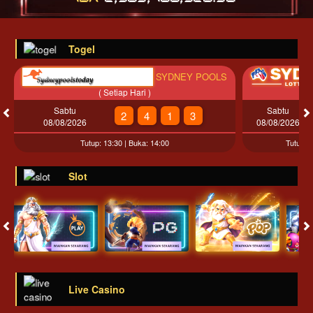
Togel
SYDNEY POOLS
( Setiap Hari )
( 
Sabtu
Sabtu
2
4
1
3
08/08/2026
08/08/2026
Tutup: 13:30 | Buka: 14:00
Tutup: 
Slot
Live Casino