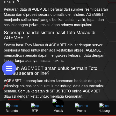
akurat?
Keluaran data di AGEMBET berasal dari sumber resmi pasaran
Macau dan diproses secara otomatis oleh sistem. AGEMBET
menjamin setiap hasil yang diberikan adalah valid, tepat, dan
sesuai dengan jadwal resmi tanpa adanya manipulasi.
Seberapa handal sistem hasil Toto Macau di
AGEMBET?
Sistem hasil Toto Macau di AGEMBET dibuat dengan server
berkinerja tinggi untuk menjaga kestabilan akses. AGEMBET
memastikan pemain dapat mengakses keluaran data dengan
lancar tanpa adanya masalah teknis.
Apakah AGEMBET aman untuk bermain Toto
Macau secara online?
AGEMBET menerapkan sistem keamanan berlapis dengan
teknologi enkripsi terkini untuk melindungi data dan transaksi
pemain. Semua kegiatan di SITUS TOTO online AGEMBET
diawasi dengan ketat untuk menjaga keamanan.
Apa manfaat bermain di AGEMBET setiap hari?
Masuk
Beranda
RTP
Promo
Hubungi
Bermain di AGEMBET memberikan akses kepada SITUS TOTO