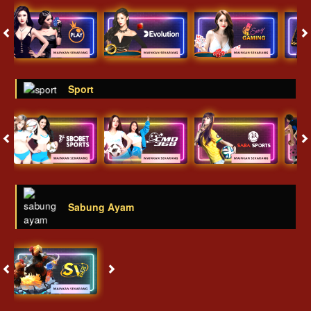
Sport
Sabung Ayam