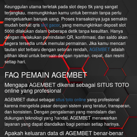
Keunggulan utama terletak pada slot depo 5k yang sangat
terjangkau, memungkinkan kamu untuk bermain tanpa perlu
mengeluarkan banyak uang. Proses transaksinya juga semakin
mudah berkat qris
slot gacor
, yang memungkinkan deposit slot
5000 dilakukan dalam beberapa detik tanpa kesulitan. Hanya
dengan melakukan pemindaian QR, konfirmasi, dan saldo akan
segera tersedia untuk memulai permainan. Jika kamu mencari
tautan slot terbaru dengan setoran rendah,
AGEMBET
adalah
pilihan ideal untuk bermain dengan nyaman, cepat, dan resmi
setiap hari.
FAQ PEMAIN AGEMBET
Mengapa AGEMBET dikenal sebagai SITUS TOTO
online yang profesional
AGEMBET diakui sebagai
situs toto online
yang profesional
karena mengelola pasar dengan sistem yang teratur, transparan,
dan konsisten. Dengan pengalaman yang mendalam dan
dukungan teknologi yang handal, AGEMBET menawarkan
layanan yang dapat diandalkan bagi pemain setiap harinya.
Apakah keluaran data di AGEMBET benar-benar