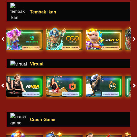
Tembak Ikan
Virtual
Crash Game