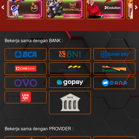
Bekerja sama dengan BANK :
Bekerja sama dengan PROVIDER :