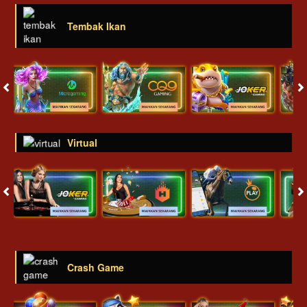
Tembak Ikan
Virtual
Crash Game