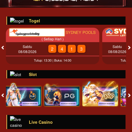
Togel
SYDNEY POOLS
( Setiap Hari )
( 
Sabtu
Sabtu
2
4
1
3
08/08/2026
08/08/2026
Tutup: 13:30 | Buka: 14:00
Tutup: 
Slot
Live Casino