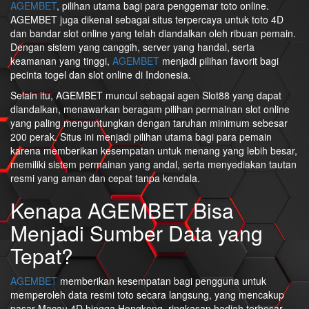
AGEMBET
, pilihan utama bagi para penggemar toto online.
AGEMBET juga dikenal sebagai situs terpercaya untuk toto 4D
dan bandar slot online yang telah diandalkan oleh ribuan pemain.
Dengan sistem yang canggih, server yang handal, serta
keamanan yang tinggi,
AGEMBET
menjadi pilihan favorit bagi
pecinta togel dan slot online di Indonesia.
Selain itu, AGEMBET muncul sebagai agen Slot88 yang dapat
diandalkan, menawarkan beragam pilihan permainan slot online
yang paling menguntungkan dengan taruhan minimum sebesar
200 perak. Situs ini menjadi pilihan utama bagi para pemain
karena memberikan kesempatan untuk menang yang lebih besar,
memiliki sistem permainan yang andal, serta menyediakan tautan
resmi yang aman dan cepat tanpa kendala.
Kenapa AGEMBET Bisa
Menjadi Sumber Data yang
Tepat?
AGEMBET
memberikan kesempatan bagi pengguna untuk
memperoleh data resmi toto secara langsung, yang mencakup
pasar Macau 4D hingga Hongkong, ringkasan hadiah terbesar,