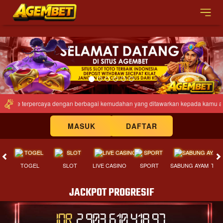
Previous
Nex
online terpercaya dengan berbagai kemudahan yang ditawarkan kepada kamu agar 
MASUK
DAFTAR
TOGEL
SLOT
LIVE CASINO
SPORT
SABUNG AYAM
TEM
JACKPOT PROGRESIF
IDR
2,903,610,427.40