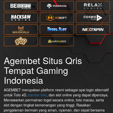
Agembet Situs Qris
Tempat Gaming
Indonesia
AGEMBET merupakan platform resmi sebagai opsi login alternatif
untuk Toto 4D,
bandar toto
, dan slot online yang dapat dipercaya.
Menawarkan permainan togel secara online, toto macau, serta
slot dengan tingkat kemenangan yang tinggi. Rasakan
pengalaman bermain yang aman, nyaman, dan cepat bersama