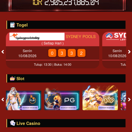
IDR
2,905,231,891.07
Togel
SYDNEY POOLS
( Setiap Hari )
( 
Senin
Senin
0
3
3
2
10/08/2026
10/08/2026
Tutup: 13:30 | Buka: 14:00
Tutup: 
Slot
Live Casino