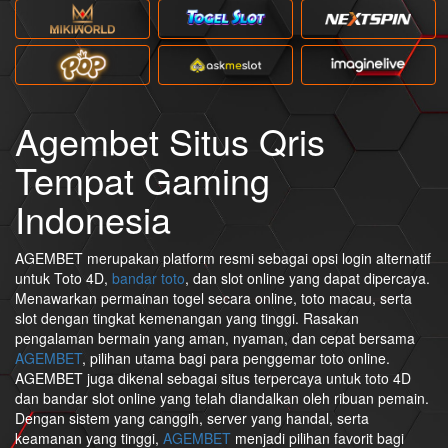
Agembet Situs Qris
Tempat Gaming
Indonesia
AGEMBET merupakan platform resmi sebagai opsi login alternatif
untuk Toto 4D,
bandar toto
, dan slot online yang dapat dipercaya.
Menawarkan permainan togel secara online, toto macau, serta
slot dengan tingkat kemenangan yang tinggi. Rasakan
pengalaman bermain yang aman, nyaman, dan cepat bersama
AGEMBET
, pilihan utama bagi para penggemar toto online.
AGEMBET juga dikenal sebagai situs terpercaya untuk toto 4D
dan bandar slot online yang telah diandalkan oleh ribuan pemain.
Dengan sistem yang canggih, server yang handal, serta
keamanan yang tinggi,
AGEMBET
menjadi pilihan favorit bagi