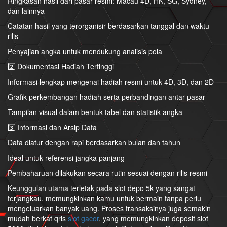
Ringkasan hasil dari pasar resmi: Macau 4D, HK, SG, Sydney,
dan lainnya
Catatan hasil yang terorganisir berdasarkan tanggal dan waktu
rilis
Penyajian angka untuk mendukung analisis pola
2️⃣ Dokumentasi Hadiah Tertinggi
Informasi lengkap mengenai hadiah resmi untuk 4D, 3D, dan 2D
Grafik perkembangan hadiah serta perbandingan antar pasar
Tampilan visual dalam bentuk tabel dan statistik angka
3️⃣ Informasi dan Arsip Data
Data diatur dengan rapi berdasarkan bulan dan tahun
Ideal untuk referensi jangka panjang
Pembaharuan dilakukan secara rutin sesuai dengan rilis resmi
Keunggulan utama terletak pada slot depo 5k yang sangat
terjangkau, memungkinkan kamu untuk bermain tanpa perlu
mengeluarkan banyak uang. Proses transaksinya juga semakin
mudah berkat qris
slot gacor
, yang memungkinkan deposit slot