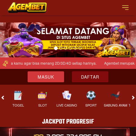
Previous
Nex
epada kamu agar bisa menang 2D/3D/4D setiap harinya.
Agembet merupakan sit
MASUK
DAFTAR
TOGEL
SLOT
LIVE CASINO
SPORT
SABUNG AYAM
TEM
JACKPOT PROGRESIF