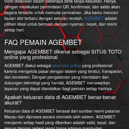
5000 dilakukan dalam beberapa detik tanpa kesulitan. Hanya
dengan melakukan pemindaian QR, konfirmasi, dan saldo akan
segera tersedia untuk memulai permainan. Jika kamu mencari
tautan slot terbaru dengan setoran rendah,
AGEMBET
adalah
pilihan ideal untuk bermain dengan nyaman, cepat, dan resmi
setiap hari.
FAQ PEMAIN AGEMBET
Mengapa AGEMBET dikenal sebagai SITUS TOTO
online yang profesional
AGEMBET diakui sebagai
situs toto online
yang profesional
karena mengelola pasar dengan sistem yang teratur, transparan,
dan konsisten. Dengan pengalaman yang mendalam dan
dukungan teknologi yang handal, AGEMBET menawarkan
layanan yang dapat diandalkan bagi pemain setiap harinya.
Apakah keluaran data di AGEMBET benar-benar
akurat?
Keluaran data di AGEMBET berasal dari sumber resmi pasaran
Macau dan diproses secara otomatis oleh sistem. AGEMBET
menjamin setiap hasil yang diberikan adalah valid, tepat, dan
sesuai dengan jadwal resmi tanpa adanya manipulasi.