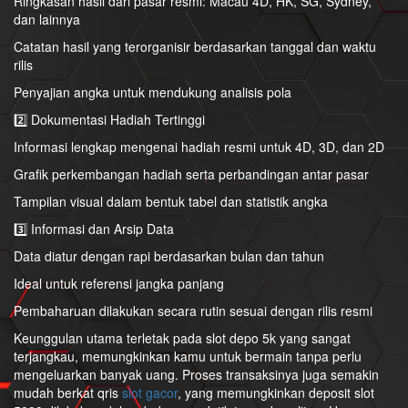
Ringkasan hasil dari pasar resmi: Macau 4D, HK, SG, Sydney,
dan lainnya
Catatan hasil yang terorganisir berdasarkan tanggal dan waktu
rilis
Penyajian angka untuk mendukung analisis pola
2️⃣ Dokumentasi Hadiah Tertinggi
Informasi lengkap mengenai hadiah resmi untuk 4D, 3D, dan 2D
Grafik perkembangan hadiah serta perbandingan antar pasar
Tampilan visual dalam bentuk tabel dan statistik angka
3️⃣ Informasi dan Arsip Data
Data diatur dengan rapi berdasarkan bulan dan tahun
Ideal untuk referensi jangka panjang
Pembaharuan dilakukan secara rutin sesuai dengan rilis resmi
Keunggulan utama terletak pada slot depo 5k yang sangat
terjangkau, memungkinkan kamu untuk bermain tanpa perlu
mengeluarkan banyak uang. Proses transaksinya juga semakin
mudah berkat qris
slot gacor
, yang memungkinkan deposit slot