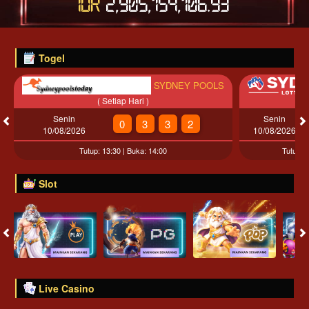
IDR
2,905,154,112.92
Togel
SYDNEY POOLS
( Setiap Hari )
( 
Senin
Senin
0
3
3
2
10/08/2026
10/08/2026
Tutup: 13:30 | Buka: 14:00
Tutup: 
Slot
Live Casino