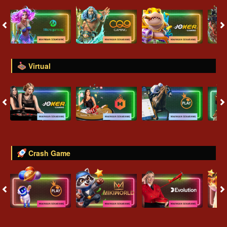
Virtual
Crash Game