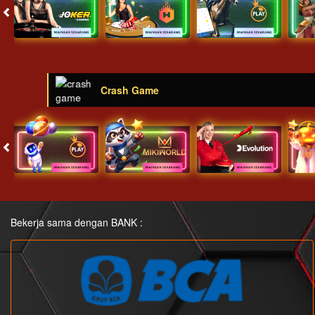
Crash Game
Bekerja sama dengan BANK :