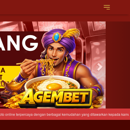
Next
ne terpercaya dengan berbagai kemudahan yang ditawarkan kepada kamu agar bisa