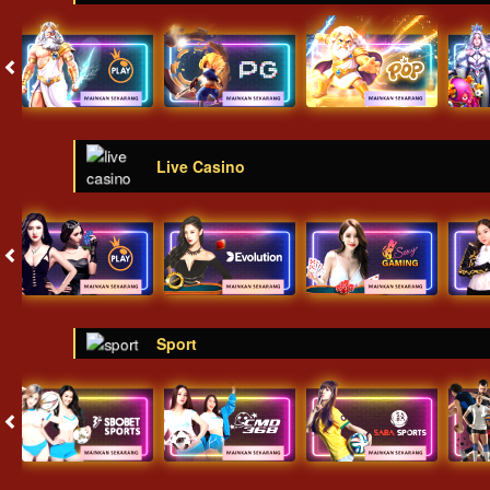
Live Casino
Sport