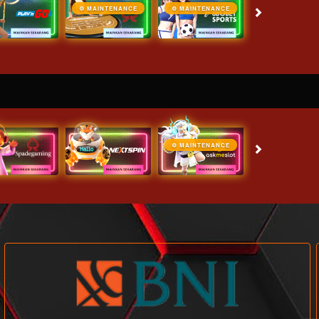
⚙ MAINTENANCE
⚙ MAINTENANCE
⚙ MAINTENANCE