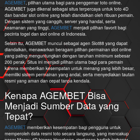
AGEMBET
, pilihan utama bagi para penggemar toto online.
AGEMBET juga dikenal sebagai situs terpercaya untuk toto 4D
dan bandar slot online yang telah diandalkan oleh ribuan pemain.
Dengan sistem yang canggih, server yang handal, serta
keamanan yang tinggi,
AGEMBET
menjadi pilihan favorit bagi
pecinta togel dan slot online di Indonesia.
Selain itu, AGEMBET muncul sebagai agen Slot88 yang dapat
diandalkan, menawarkan beragam pilihan permainan slot online
yang paling menguntungkan dengan taruhan minimum sebesar
200 perak. Situs ini menjadi pilihan utama bagi para pemain
karena memberikan kesempatan untuk menang yang lebih besar,
memiliki sistem permainan yang andal, serta menyediakan tautan
resmi yang aman dan cepat tanpa kendala.
Kenapa AGEMBET Bisa
Menjadi Sumber Data yang
Tepat?
AGEMBET
memberikan kesempatan bagi pengguna untuk
memperoleh data resmi toto secara langsung, yang mencakup
pasar Macau 4D hingga Hongkong, ringkasan hadiah terbesar,