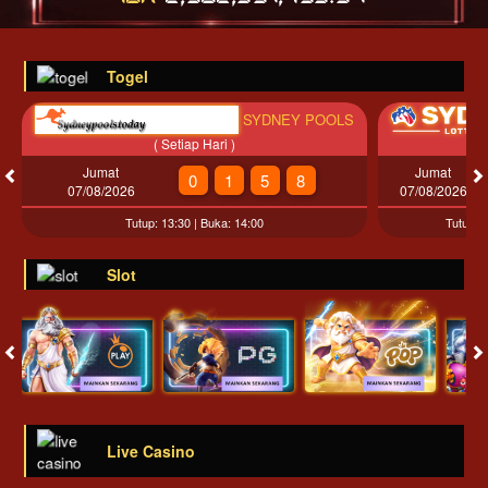
Togel
SYDNEY POOLS
( Setiap Hari )
( 
Jumat
Jumat
0
1
5
8
07/08/2026
07/08/2026
Tutup: 13:30 | Buka: 14:00
Tutup: 
Slot
Live Casino