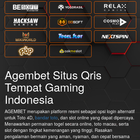
Agembet Situs Qris
Tempat Gaming
Indonesia
AGEMBET merupakan platform resmi sebagai opsi login alternatif
untuk Toto 4D,
bandar toto
, dan slot online yang dapat dipercaya.
Menawarkan permainan togel secara online, toto macau, serta
slot dengan tingkat kemenangan yang tinggi. Rasakan
pengalaman bermain yang aman, nyaman, dan cepat bersama