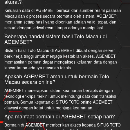
akurat?
Keluaran data di AGEMBET berasal dari sumber resmi pasaran
Macau dan diproses secara otomatis oleh sistem. AGEMBET
menjamin setiap hasil yang diberikan adalah valid, tepat, dan
sesuai dengan jadwal resmi tanpa adanya manipulasi.
Seberapa handal sistem hasil Toto Macau di
AGEMBET?
Sistem hasil Toto Macau di AGEMBET dibuat dengan server
berkinerja tinggi untuk menjaga kestabilan akses. AGEMBET
memastikan pemain dapat mengakses keluaran data dengan
lancar tanpa adanya masalah teknis.
Apakah AGEMBET aman untuk bermain Toto
Macau secara online?
AGEMBET menerapkan sistem keamanan berlapis dengan
teknologi enkripsi terkini untuk melindungi data dan transaksi
pemain. Semua kegiatan di SITUS TOTO online AGEMBET
diawasi dengan ketat untuk menjaga keamanan.
Apa manfaat bermain di AGEMBET setiap hari?
Bermain di AGEMBET memberikan akses kepada SITUS TOTO