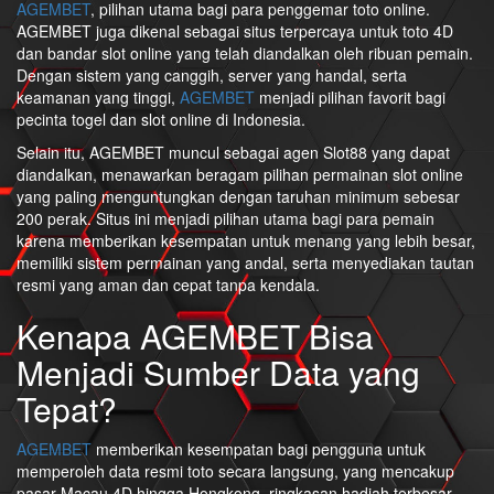
AGEMBET
, pilihan utama bagi para penggemar toto online.
AGEMBET juga dikenal sebagai situs terpercaya untuk toto 4D
dan bandar slot online yang telah diandalkan oleh ribuan pemain.
Dengan sistem yang canggih, server yang handal, serta
keamanan yang tinggi,
AGEMBET
menjadi pilihan favorit bagi
pecinta togel dan slot online di Indonesia.
Selain itu, AGEMBET muncul sebagai agen Slot88 yang dapat
diandalkan, menawarkan beragam pilihan permainan slot online
yang paling menguntungkan dengan taruhan minimum sebesar
200 perak. Situs ini menjadi pilihan utama bagi para pemain
karena memberikan kesempatan untuk menang yang lebih besar,
memiliki sistem permainan yang andal, serta menyediakan tautan
resmi yang aman dan cepat tanpa kendala.
Kenapa AGEMBET Bisa
Menjadi Sumber Data yang
Tepat?
AGEMBET
memberikan kesempatan bagi pengguna untuk
memperoleh data resmi toto secara langsung, yang mencakup
pasar Macau 4D hingga Hongkong, ringkasan hadiah terbesar,