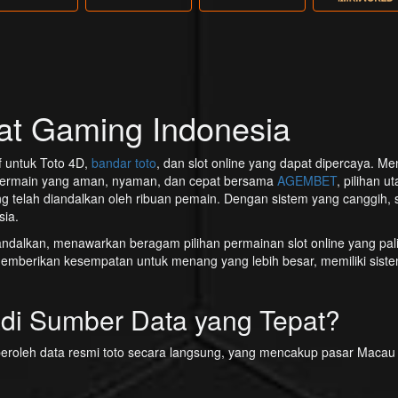
at Gaming Indonesia
f untuk Toto 4D,
bandar toto
, dan slot online yang dapat dipercaya. Me
bermain yang aman, nyaman, dan cepat bersama
AGEMBET
, pilihan 
ang telah diandalkan oleh ribuan pemain. Dengan sistem yang canggih,
sia.
andalkan, menawarkan beragam pilihan permainan slot online yang 
a memberikan kesempatan untuk menang yang lebih besar, memiliki sis
i Sumber Data yang Tepat?
eh data resmi toto secara langsung, yang mencakup pasar Macau 4D 