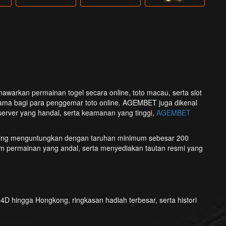
nawarkan permainan togel secara online, toto macau, serta slot
utama bagi para penggemar toto online. AGEMBET juga dikenal
 server yang handal, serta keamanan yang tinggi,
AGEMBET
paling menguntungkan dengan taruhan minimum sebesar 200
tem permainan yang andal, serta menyediakan tautan resmi yang
hingga Hongkong, ringkasan hadiah terbesar, serta histori