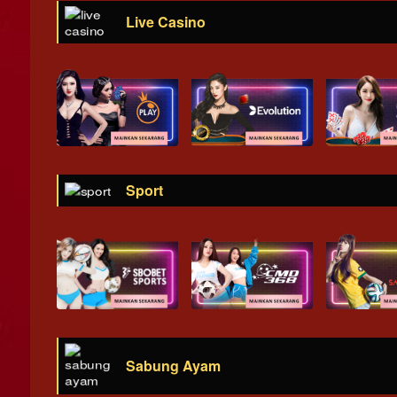
Live Casino
Sport
Sabung Ayam