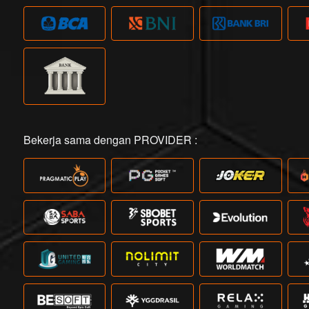
Bekerja sama dengan PROVIDER :