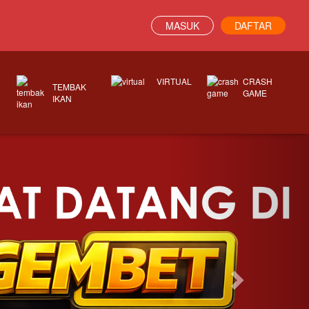
MASUK
DAFTAR
VIRTUAL
CRASH
TEMBAK
GAME
IKAN
Next