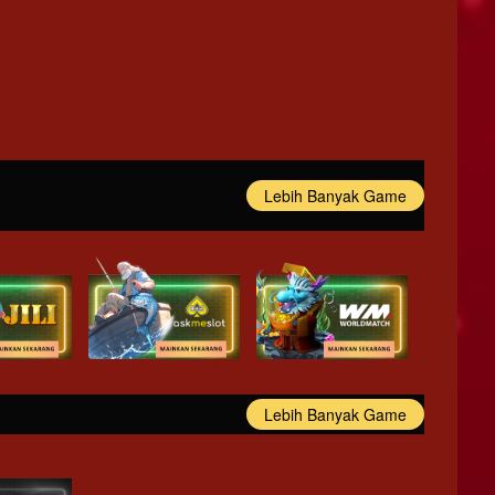
Lebih Banyak Game
Lebih Banyak Game