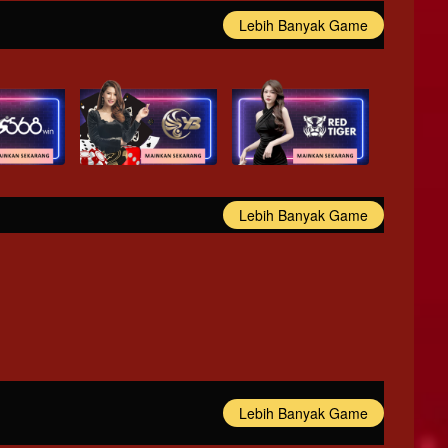
Lebih Banyak Game
Lebih Banyak Game
Lebih Banyak Game