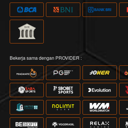
Bekerja sama dengan PROVIDER :