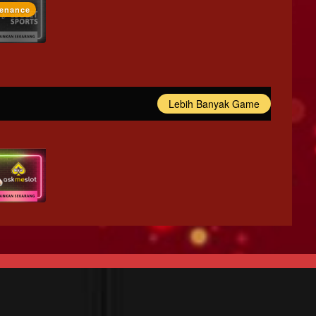
tenance
Lebih Banyak Game