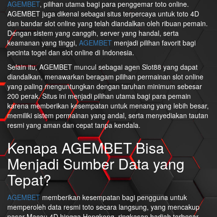
AGEMBET
, pilihan utama bagi para penggemar toto online.
AGEMBET juga dikenal sebagai situs terpercaya untuk toto 4D
dan bandar slot online yang telah diandalkan oleh ribuan pemain.
Dengan sistem yang canggih, server yang handal, serta
keamanan yang tinggi,
AGEMBET
menjadi pilihan favorit bagi
pecinta togel dan slot online di Indonesia.
Selain itu, AGEMBET muncul sebagai agen Slot88 yang dapat
diandalkan, menawarkan beragam pilihan permainan slot online
yang paling menguntungkan dengan taruhan minimum sebesar
200 perak. Situs ini menjadi pilihan utama bagi para pemain
karena memberikan kesempatan untuk menang yang lebih besar,
memiliki sistem permainan yang andal, serta menyediakan tautan
resmi yang aman dan cepat tanpa kendala.
Kenapa AGEMBET Bisa
Menjadi Sumber Data yang
Tepat?
AGEMBET
memberikan kesempatan bagi pengguna untuk
memperoleh data resmi toto secara langsung, yang mencakup
pasar Macau 4D hingga Hongkong, ringkasan hadiah terbesar,