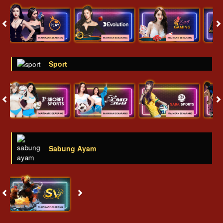
Sport
Sabung Ayam