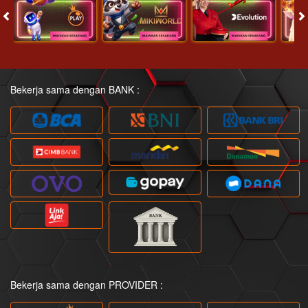
Bekerja sama dengan BANK :
Bekerja sama dengan PROVIDER :