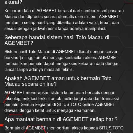
akurat?
Keluaran data di AGEMBET berasal dari sumber resmi pasaran
Macau dan diproses secara otomatis oleh sistem. AGEMBET
menjamin setiap hasil yang diberikan adalah valid, tepat, dan
sesuai dengan jadwal resmi tanpa adanya manipulasi.
Seberapa handal sistem hasil Toto Macau di
AGEMBET?
Sistem hasil Toto Macau di AGEMBET dibuat dengan server
berkinerja tinggi untuk menjaga kestabilan akses. AGEMBET
memastikan pemain dapat mengakses keluaran data dengan
lancar tanpa adanya masalah teknis.
Apakah AGEMBET aman untuk bermain Toto
Macau secara online?
AGEMBET menerapkan sistem keamanan berlapis dengan
teknologi enkripsi terkini untuk melindungi data dan transaksi
pemain. Semua kegiatan di SITUS TOTO online AGEMBET
diawasi dengan ketat untuk menjaga keamanan.
Apa manfaat bermain di AGEMBET setiap hari?
Bermain di AGEMBET memberikan akses kepada SITUS TOTO