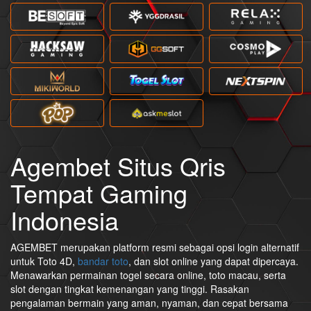
Agembet Situs Qris
Tempat Gaming
Indonesia
AGEMBET merupakan platform resmi sebagai opsi login alternatif
untuk Toto 4D,
bandar toto
, dan slot online yang dapat dipercaya.
Menawarkan permainan togel secara online, toto macau, serta
slot dengan tingkat kemenangan yang tinggi. Rasakan
pengalaman bermain yang aman, nyaman, dan cepat bersama