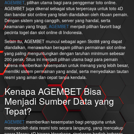
AGEMBET
, pilihan utama bagi para penggemar toto online.
AGEMBET juga dikenal sebagai situs terpercaya untuk toto 4D
dan bandar slot online yang telah diandalkan oleh ribuan pemain.
Dengan sistem yang canggih, server yang handal, serta
keamanan yang tinggi,
AGEMBET
menjadi pilihan favorit bagi
pecinta togel dan slot online di Indonesia.
Selain itu, AGEMBET muncul sebagai agen Slot88 yang dapat
diandalkan, menawarkan beragam pilihan permainan slot online
yang paling menguntungkan dengan taruhan minimum sebesar
200 perak. Situs ini menjadi pilihan utama bagi para pemain
karena memberikan kesempatan untuk menang yang lebih besar,
memiliki sistem permainan yang andal, serta menyediakan tautan
resmi yang aman dan cepat tanpa kendala.
Kenapa AGEMBET Bisa
Menjadi Sumber Data yang
Tepat?
AGEMBET
memberikan kesempatan bagi pengguna untuk
memperoleh data resmi toto secara langsung, yang mencakup
pasar Macau 4D hingga Hongkong, ringkasan hadiah terbesar,