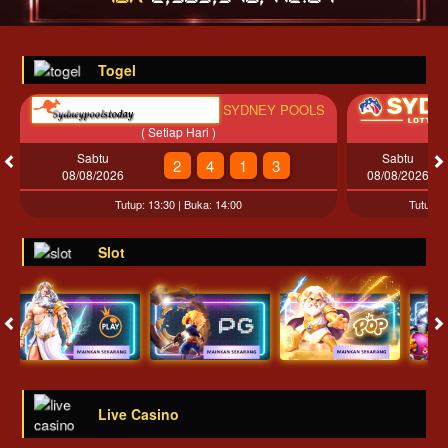
Togel
SYDNEY POOLS
( Setiap Hari )
( 
Sabtu
Sabtu
2
4
1
3
08/08/2026
08/08/2026
Tutup: 13:30 | Buka: 14:00
Tutup: 
Slot
Live Casino