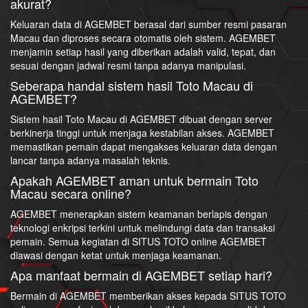
akurat?
Keluaran data di AGEMBET berasal dari sumber resmi pasaran
Macau dan diproses secara otomatis oleh sistem. AGEMBET
menjamin setiap hasil yang diberikan adalah valid, tepat, dan
sesuai dengan jadwal resmi tanpa adanya manipulasi.
Seberapa handal sistem hasil Toto Macau di
AGEMBET?
Sistem hasil Toto Macau di AGEMBET dibuat dengan server
berkinerja tinggi untuk menjaga kestabilan akses. AGEMBET
memastikan pemain dapat mengakses keluaran data dengan
lancar tanpa adanya masalah teknis.
Apakah AGEMBET aman untuk bermain Toto
Macau secara online?
AGEMBET menerapkan sistem keamanan berlapis dengan
teknologi enkripsi terkini untuk melindungi data dan transaksi
pemain. Semua kegiatan di SITUS TOTO online AGEMBET
diawasi dengan ketat untuk menjaga keamanan.
Apa manfaat bermain di AGEMBET setiap hari?
Bermain di AGEMBET memberikan akses kepada SITUS TOTO