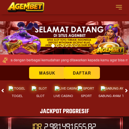
Previous
Nex
percaya dengan berbagai kemudahan yang ditawarkan kepada kamu agar bisa menan
MASUK
DAFTAR
TOGEL
SLOT
LIVE CASINO
SPORT
SABUNG AYAM
TEM
JACKPOT PROGRESIF
IDR
2,901,491,664.82