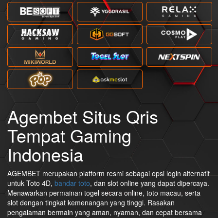
Agembet Situs Qris
Tempat Gaming
Indonesia
AGEMBET merupakan platform resmi sebagai opsi login alternatif
untuk Toto 4D,
bandar toto
, dan slot online yang dapat dipercaya.
Menawarkan permainan togel secara online, toto macau, serta
slot dengan tingkat kemenangan yang tinggi. Rasakan
pengalaman bermain yang aman, nyaman, dan cepat bersama