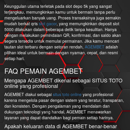
Keunggulan utama terletak pada slot depo 5k yang sangat
terjangkau, memungkinkan kamu untuk bermain tanpa perlu
mengeluarkan banyak uang. Proses transaksinya juga semakin
mudah berkat qris
slot gacor
, yang memungkinkan deposit slot
5000 dilakukan dalam beberapa detik tanpa kesulitan. Hanya
dengan melakukan pemindaian QR, konfirmasi, dan saldo akan
segera tersedia untuk memulai permainan. Jika kamu mencari
tautan slot terbaru dengan setoran rendah,
AGEMBET
adalah
pilihan ideal untuk bermain dengan nyaman, cepat, dan resmi
setiap hari.
FAQ PEMAIN AGEMBET
Mengapa AGEMBET dikenal sebagai SITUS TOTO
online yang profesional
AGEMBET diakui sebagai
situs toto online
yang profesional
karena mengelola pasar dengan sistem yang teratur, transparan,
dan konsisten. Dengan pengalaman yang mendalam dan
dukungan teknologi yang handal, AGEMBET menawarkan
layanan yang dapat diandalkan bagi pemain setiap harinya.
Apakah keluaran data di AGEMBET benar-benar