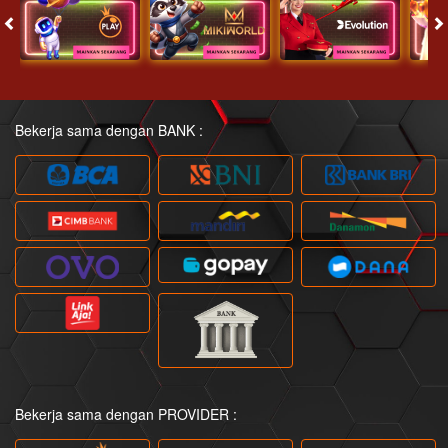
Bekerja sama dengan BANK :
Bekerja sama dengan PROVIDER :