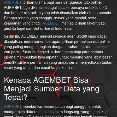
AGEMBET
, pilihan utama bagi para penggemar toto online.
AGEMBET juga dikenal sebagai situs terpercaya untuk toto 4D
dan bandar slot online yang telah diandalkan oleh ribuan pemain.
Dengan sistem yang canggih, server yang handal, serta
keamanan yang tinggi,
AGEMBET
menjadi pilihan favorit bagi
pecinta togel dan slot online di Indonesia.
Selain itu, AGEMBET muncul sebagai agen Slot88 yang dapat
diandalkan, menawarkan beragam pilihan permainan slot online
yang paling menguntungkan dengan taruhan minimum sebesar
200 perak. Situs ini menjadi pilihan utama bagi para pemain
karena memberikan kesempatan untuk menang yang lebih besar,
memiliki sistem permainan yang andal, serta menyediakan tautan
resmi yang aman dan cepat tanpa kendala.
Kenapa AGEMBET Bisa
Menjadi Sumber Data yang
Tepat?
AGEMBET
memberikan kesempatan bagi pengguna untuk
memperoleh data resmi toto secara langsung, yang mencakup
pasar Macau 4D hingga Hongkong, ringkasan hadiah terbesar,