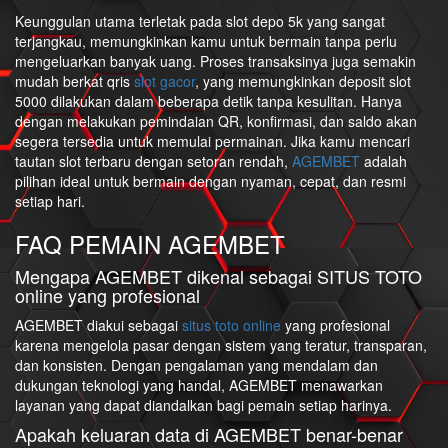
Keunggulan utama terletak pada slot depo 5k yang sangat
terjangkau, memungkinkan kamu untuk bermain tanpa perlu
mengeluarkan banyak uang. Proses transaksinya juga semakin
mudah berkat qris
slot gacor
, yang memungkinkan deposit slot
5000 dilakukan dalam beberapa detik tanpa kesulitan. Hanya
dengan melakukan pemindaian QR, konfirmasi, dan saldo akan
segera tersedia untuk memulai permainan. Jika kamu mencari
tautan slot terbaru dengan setoran rendah,
AGEMBET
adalah
pilihan ideal untuk bermain dengan nyaman, cepat, dan resmi
setiap hari.
FAQ PEMAIN AGEMBET
Mengapa AGEMBET dikenal sebagai SITUS TOTO
online yang profesional
AGEMBET diakui sebagai
situs toto online
yang profesional
karena mengelola pasar dengan sistem yang teratur, transparan,
dan konsisten. Dengan pengalaman yang mendalam dan
dukungan teknologi yang handal, AGEMBET menawarkan
layanan yang dapat diandalkan bagi pemain setiap harinya.
Apakah keluaran data di AGEMBET benar-benar