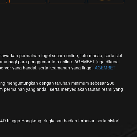
nawarkan permainan togel secara online, toto macau, serta slot
utama bagi para penggemar toto online. AGEMBET juga dikenal
 server yang handal, serta keamanan yang tinggi,
AGEMBET
paling menguntungkan dengan taruhan minimum sebesar 200
tem permainan yang andal, serta menyediakan tautan resmi yang
hingga Hongkong, ringkasan hadiah terbesar, serta histori