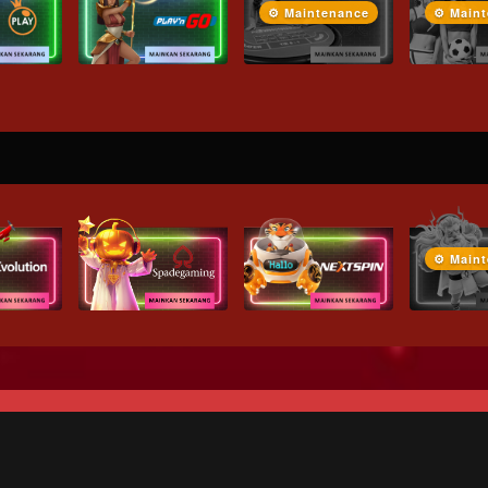
⚙ Maintenance
⚙ Main
⚙ Main