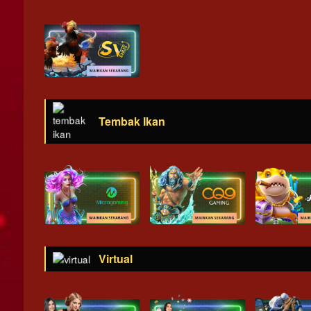
Tembak Ikan
Virtual