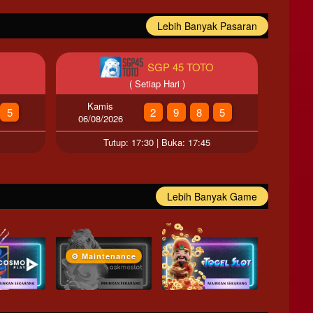
Lebih Banyak Pasaran
SGP 45 TOTO
( Setiap Hari )
Kamis
5
2
9
8
5
06/08/2026
Tutup: 17:30 | Buka: 17:45
Lebih Banyak Game
⚙ Maintenance