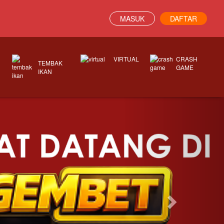
MASUK
DAFTAR
VIRTUAL
CRASH
TEMBAK
GAME
IKAN
Next