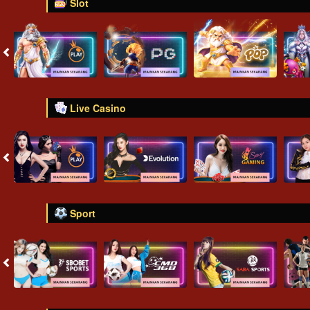
Slot
Live Casino
Sport