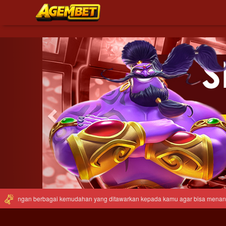
Previous
dengan berbagai kemudahan yang ditawarkan kepada kamu agar bisa menang 2D/3D/