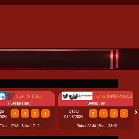
SGP 45 TOTO
HONGKONG POOLS
( Setiap Hari )
( Setiap Hari )
gu
Sabtu
0
9
0
1
2
7
9
7
2026
08/08/2026
Tutup: 17:30 | Buka: 17:45
Tutup: 22:30 | Buka: 22:45