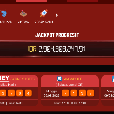
BAK IKAN
VIRTUAL
CRASH GAME
JACKPOT PROGRESIF
IDR
2,904,308,262.91
SYDNEY LOTTO
SINGAPORE
Setiap Hari )
( Selasa, Jumat Off )
Minggu
Ming
3
7
6
4
7
1
3
7
09/08/2026
09/08/
13:30 | Buka: 14:00
Tutup: 17:30 | Buka: 17:40