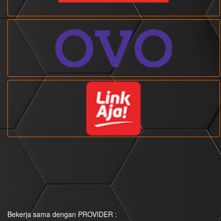
Bekerja sama dengan PROVIDER :