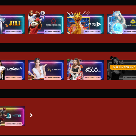
⚙ MAINTENANC