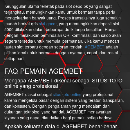
Keunggulan utama terletak pada slot depo 5k yang sangat
terjangkau, memungkinkan kamu untuk bermain tanpa perlu
mengeluarkan banyak uang. Proses transaksinya juga semakin
mudah berkat qris
slot gacor
, yang memungkinkan deposit slot
5000 dilakukan dalam beberapa detik tanpa kesulitan. Hanya
dengan melakukan pemindaian QR, konfirmasi, dan saldo akan
segera tersedia untuk memulai permainan. Jika kamu mencari
tautan slot terbaru dengan setoran rendah,
AGEMBET
adalah
pilihan ideal untuk bermain dengan nyaman, cepat, dan resmi
setiap hari.
FAQ PEMAIN AGEMBET
Mengapa AGEMBET dikenal sebagai SITUS TOTO
online yang profesional
AGEMBET diakui sebagai
situs toto online
yang profesional
karena mengelola pasar dengan sistem yang teratur, transparan,
dan konsisten. Dengan pengalaman yang mendalam dan
dukungan teknologi yang handal, AGEMBET menawarkan
layanan yang dapat diandalkan bagi pemain setiap harinya.
Apakah keluaran data di AGEMBET benar-benar