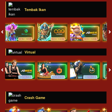
Tembak Ikan
Virtual
Crash Game