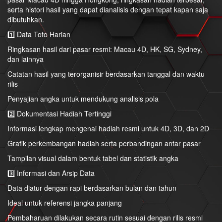
serta histori hasil yang dapat dianalisis dengan tepat kapan saja
dibutuhkan.
1️⃣ Data Toto Harian
Ringkasan hasil dari pasar resmi: Macau 4D, HK, SG, Sydney,
dan lainnya
Catatan hasil yang terorganisir berdasarkan tanggal dan waktu
rilis
Penyajian angka untuk mendukung analisis pola
2️⃣ Dokumentasi Hadiah Tertinggi
Informasi lengkap mengenai hadiah resmi untuk 4D, 3D, dan 2D
Grafik perkembangan hadiah serta perbandingan antar pasar
Tampilan visual dalam bentuk tabel dan statistik angka
3️⃣ Informasi dan Arsip Data
Data diatur dengan rapi berdasarkan bulan dan tahun
Ideal untuk referensi jangka panjang
Pembaharuan dilakukan secara rutin sesuai dengan rilis resmi