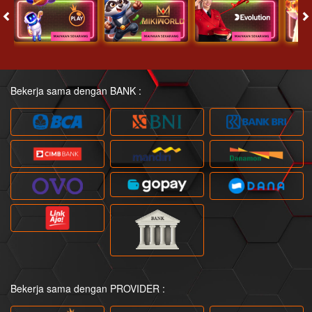
Bekerja sama dengan BANK :
Bekerja sama dengan PROVIDER :