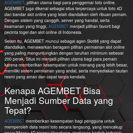
AGEMBET
, pilihan utama bagi para penggemar toto online.
AGEMBET juga dikenal sebagai situs terpercaya untuk toto 4D
dan bandar slot online yang telah diandalkan oleh ribuan pemain.
Dengan sistem yang canggih, server yang handal, serta
keamanan yang tinggi,
AGEMBET
menjadi pilihan favorit bagi
pecinta togel dan slot online di Indonesia.
Selain itu, AGEMBET muncul sebagai agen Slot88 yang dapat
diandalkan, menawarkan beragam pilihan permainan slot online
yang paling menguntungkan dengan taruhan minimum sebesar
200 perak. Situs ini menjadi pilihan utama bagi para pemain
karena memberikan kesempatan untuk menang yang lebih besar,
memiliki sistem permainan yang andal, serta menyediakan tautan
resmi yang aman dan cepat tanpa kendala.
Kenapa AGEMBET Bisa
Menjadi Sumber Data yang
Tepat?
AGEMBET
memberikan kesempatan bagi pengguna untuk
memperoleh data resmi toto secara langsung, yang mencakup
pasar Macau 4D hingga Hongkong, ringkasan hadiah terbesar,