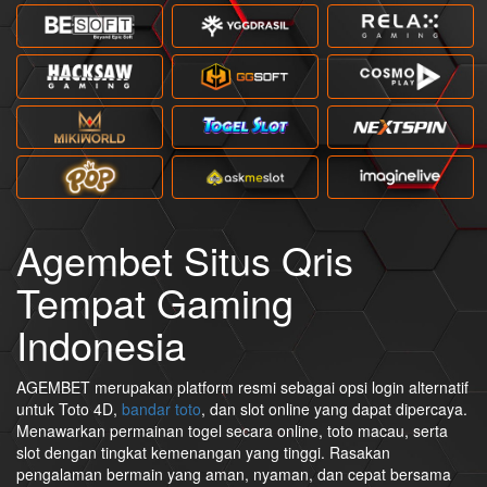
Agembet Situs Qris
Tempat Gaming
Indonesia
AGEMBET merupakan platform resmi sebagai opsi login alternatif
untuk Toto 4D,
bandar toto
, dan slot online yang dapat dipercaya.
Menawarkan permainan togel secara online, toto macau, serta
slot dengan tingkat kemenangan yang tinggi. Rasakan
pengalaman bermain yang aman, nyaman, dan cepat bersama