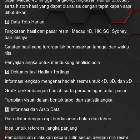
serta histori hasil yang dapat dianalisis dengan tepat kapan saja
dibutuhkan.
1️⃣ Data Toto Harian
Ringkasan hasil dari pasar resmi: Macau 4D, HK, SG, Sydney,
dan lainnya
Catatan hasil yang terorganisir berdasarkan tanggal dan waktu
rilis
Penyajian angka untuk mendukung analisis pola
2️⃣ Dokumentasi Hadiah Tertinggi
Informasi lengkap mengenai hadiah resmi untuk 4D, 3D, dan 2D
Grafik perkembangan hadiah serta perbandingan antar pasar
Tampilan visual dalam bentuk tabel dan statistik angka
3️⃣ Informasi dan Arsip Data
Data diatur dengan rapi berdasarkan bulan dan tahun
Ideal untuk referensi jangka panjang
Pembaharuan dilakukan secara rutin sesuai dengan rilis resmi