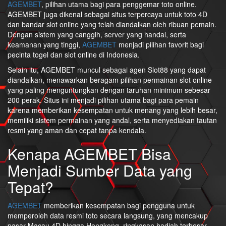
AGEMBET
, pilihan utama bagi para penggemar toto online.
AGEMBET juga dikenal sebagai situs terpercaya untuk toto 4D
dan bandar slot online yang telah diandalkan oleh ribuan pemain.
Dengan sistem yang canggih, server yang handal, serta
keamanan yang tinggi,
AGEMBET
menjadi pilihan favorit bagi
pecinta togel dan slot online di Indonesia.
Selain itu, AGEMBET muncul sebagai agen Slot88 yang dapat
diandalkan, menawarkan beragam pilihan permainan slot online
yang paling menguntungkan dengan taruhan minimum sebesar
200 perak. Situs ini menjadi pilihan utama bagi para pemain
karena memberikan kesempatan untuk menang yang lebih besar,
memiliki sistem permainan yang andal, serta menyediakan tautan
resmi yang aman dan cepat tanpa kendala.
Kenapa AGEMBET Bisa
Menjadi Sumber Data yang
Tepat?
AGEMBET
memberikan kesempatan bagi pengguna untuk
memperoleh data resmi toto secara langsung, yang mencakup
pasar Macau 4D hingga Hongkong, ringkasan hadiah terbesar,