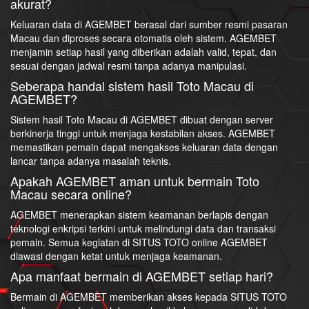
akurat?
Keluaran data di AGEMBET berasal dari sumber resmi pasaran
Macau dan diproses secara otomatis oleh sistem. AGEMBET
menjamin setiap hasil yang diberikan adalah valid, tepat, dan
sesuai dengan jadwal resmi tanpa adanya manipulasi.
Seberapa handal sistem hasil Toto Macau di
AGEMBET?
Sistem hasil Toto Macau di AGEMBET dibuat dengan server
berkinerja tinggi untuk menjaga kestabilan akses. AGEMBET
memastikan pemain dapat mengakses keluaran data dengan
lancar tanpa adanya masalah teknis.
Apakah AGEMBET aman untuk bermain Toto
Macau secara online?
AGEMBET menerapkan sistem keamanan berlapis dengan
teknologi enkripsi terkini untuk melindungi data dan transaksi
pemain. Semua kegiatan di SITUS TOTO online AGEMBET
diawasi dengan ketat untuk menjaga keamanan.
Apa manfaat bermain di AGEMBET setiap hari?
Bermain di AGEMBET memberikan akses kepada SITUS TOTO