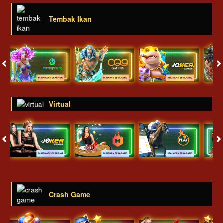
Tembak Ikan
Virtual
Crash Game