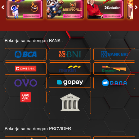
Bekerja sama dengan BANK :
Bekerja sama dengan PROVIDER :