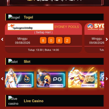
Togel
SYDNEY POOLS
( Setiap Hari )
( 
Minggu
Minggu
8
0
8
2
09/08/2026
09/08/2026
Tutup: 13:30 | Buka: 14:00
Tutup: 
Slot
Live Casino