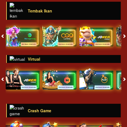
Tembak Ikan
Virtual
Crash Game