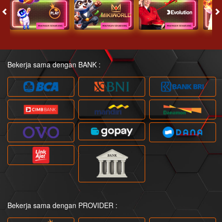
Bekerja sama dengan BANK :
Bekerja sama dengan PROVIDER :