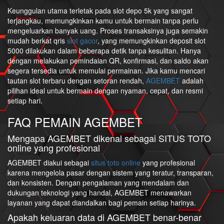
Keunggulan utama terletak pada slot depo 5k yang sangat
terjangkau, memungkinkan kamu untuk bermain tanpa perlu
mengeluarkan banyak uang. Proses transaksinya juga semakin
mudah berkat qris
slot gacor
, yang memungkinkan deposit slot
5000 dilakukan dalam beberapa detik tanpa kesulitan. Hanya
dengan melakukan pemindaian QR, konfirmasi, dan saldo akan
segera tersedia untuk memulai permainan. Jika kamu mencari
tautan slot terbaru dengan setoran rendah,
AGEMBET
adalah
pilihan ideal untuk bermain dengan nyaman, cepat, dan resmi
setiap hari.
FAQ PEMAIN AGEMBET
Mengapa AGEMBET dikenal sebagai SITUS TOTO
online yang profesional
AGEMBET diakui sebagai
situs toto online
yang profesional
karena mengelola pasar dengan sistem yang teratur, transparan,
dan konsisten. Dengan pengalaman yang mendalam dan
dukungan teknologi yang handal, AGEMBET menawarkan
layanan yang dapat diandalkan bagi pemain setiap harinya.
Apakah keluaran data di AGEMBET benar-benar