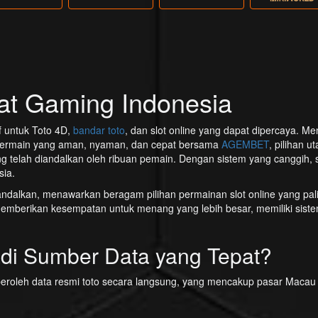
at Gaming Indonesia
f untuk Toto 4D,
bandar toto
, dan slot online yang dapat dipercaya. Me
bermain yang aman, nyaman, dan cepat bersama
AGEMBET
, pilihan 
ang telah diandalkan oleh ribuan pemain. Dengan sistem yang canggih,
sia.
andalkan, menawarkan beragam pilihan permainan slot online yang 
a memberikan kesempatan untuk menang yang lebih besar, memiliki sis
i Sumber Data yang Tepat?
eh data resmi toto secara langsung, yang mencakup pasar Macau 4D 