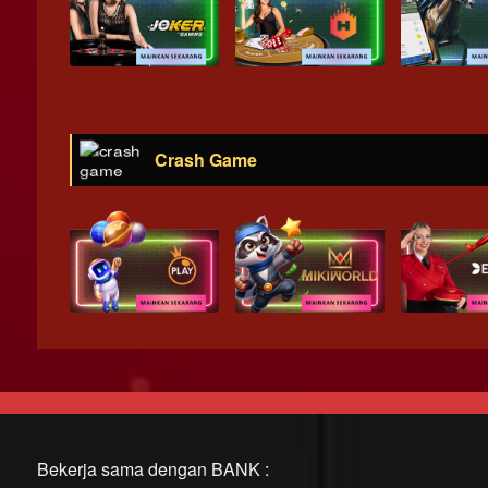
Crash Game
Bekerja sama dengan BANK :