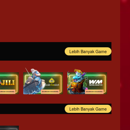
Lebih Banyak Game
Lebih Banyak Game