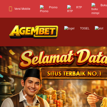
Buku
Promo
RTP
Versi Mobile
TOGEL
Previous