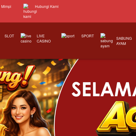
 Mimpi
Hubungi Kami
SLOT
LIVE
SPORT
SABUNG
CASINO
AYAM