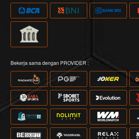
Bekerja sama dengan PROVIDER :