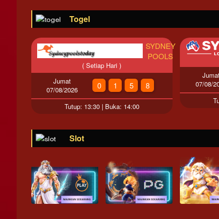
Togel
SYDNEY
POOLS
( Setiap Hari )
Juma
Jumat
07/08/2
0
1
5
8
07/08/2026
Tu
Tutup: 13:30 | Buka: 14:00
Slot