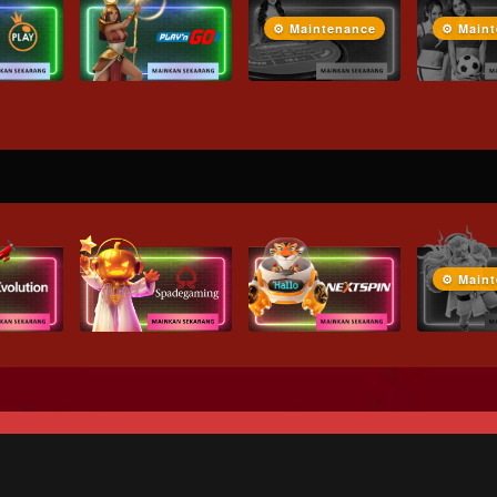
⚙ Maintenance
⚙ Main
⚙ Main