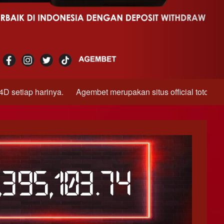
ap harinya.
Agembet merupakan situs official toto online 
,395,118.74