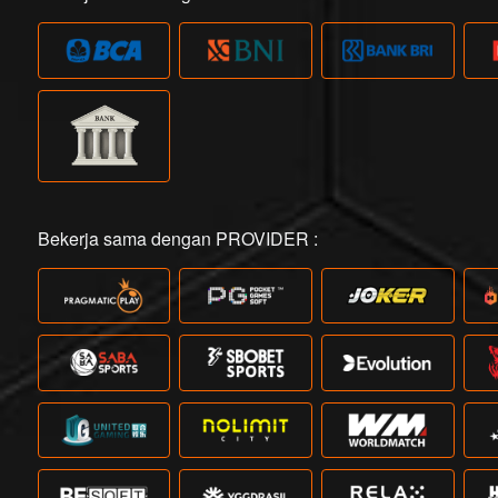
Bekerja sama dengan PROVIDER :